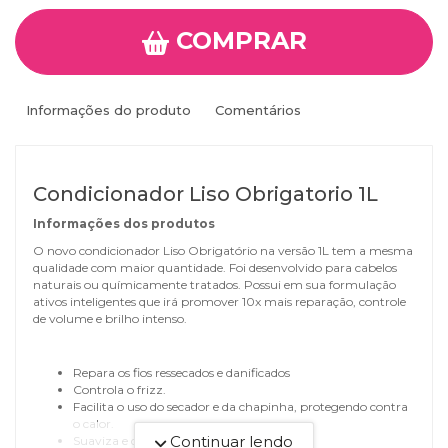
COMPRAR
Informações do produto
Comentários
Condicionador Liso Obrigatorio 1L
Informações dos produtos
O novo condicionador Liso Obrigatório na versão 1L tem a mesma
qualidade com maior quantidade. Foi desenvolvido para cabelos
naturais ou químicamente tratados. Possui em sua formulação
ativos inteligentes que irá promover 10x mais reparação, controle
de volume e brilho intenso.
Repara os fios ressecados e danificados
Controla o frizz.
Facilita o uso do secador e da chapinha, protegendo contra
o calor.
Continuar lendo
Suaviza e deixa um toque acetinado.