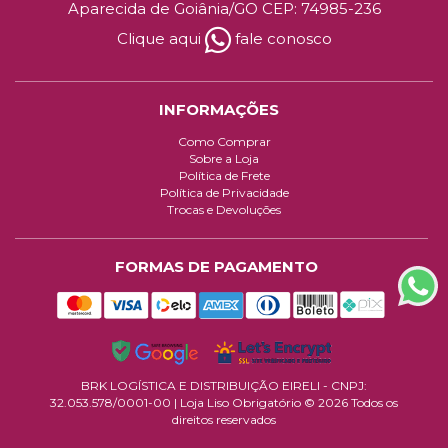
Aparecida de Goiânia/GO CEP: 74985-236
crianças e animais. Mantenha o produto em local seco, fresco e ao
abrigo de luz. Não armazenar em temperatura superior a 40º C.
Clique aqui
fale conosco
Dicas
Use a linha completa e obtenha excelentes resultados.
INFORMAÇÕES
Como Comprar
Sobre a Loja
Política de Frete
Política de Privacidade
Trocas e Devoluções
FORMAS DE PAGAMENTO
BRK LOGÍSTICA E DISTRIBUIÇÃO EIRELI - CNPJ:
32.053.578/0001-00
| Loja Liso Obrigatório © 2026 Todos os
direitos reservados