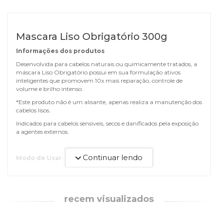
Mascara Liso Obrigatório 300g
Informações dos produtos
Desenvolvida para cabelos naturais ou quimicamente tratados, a
máscara Liso Obrigatório possui em sua formulação ativos
inteligentes que promovem 10x mais reparação, controle de
volume e brilho intenso.
*Este produto não é um alisante, apenas realiza a manutenção dos
cabelos lisos.
Indicados para cabelos sensíveis, secos e danificados pela exposição
a agentes externos.
Continuar lendo
Modo de Usar
Aplique a máscara nos cabelos úmidos da raiz até as pontas,
fazendo movimentos suaves. Deixar descansar de 5 a 10 minutos e
enxágue.
recem visualizados
Precauções