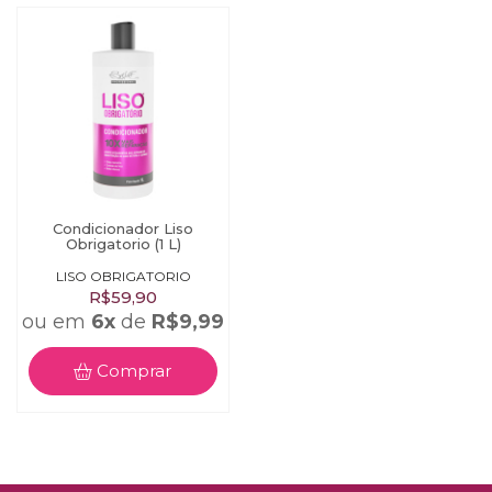
Não aplicar o produto se o couro cabeludo estiver irritado ou
lesionado. Em contato com os olhos, lavar com água em
abundância. Em caso de hipersensibilidade ou irritação, suspenda
o uso e consulte seu médico. Mantenha fora do alcance das
crianças e animais. Mantenha o produto em local seco, fresco e ao
abrigo de luz. Não armazenar em temperatura superior a 40º C.
Dicas
Use a linha completa e obtenha excelentes resultados.
Condicionador Liso
Obrigatorio (1 L)
LISO OBRIGATORIO
R$59,90
ou em
6x
de
R$9,99
Comprar