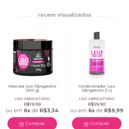
de costume. Não necessita de enxágue.
recem visualizados
Precauções
Não aplicar o produto se o couro cabeludo estiver irritado ou
lesionado. Em contato com os olhos, lavar com água em
abundância. Em caso de hipersensibilidade ou irritação, suspenda
o uso e consulte seu médico. Mantenha fora do alcance das
crianças e animais. Mantenha o produto em local seco, fresco e ao
abrigo de luz. Não armazenar em temperatura superior a 40º C.
Dicas
Use a linha completa e obtenha excelentes resultados.
Mascara Liso Obrigatório
Condicionador Liso
(300 g)
Obrigatorio (1 L)
LISO OBRIGATORIO
LISO OBRIGATORIO
R$19,99
R$59,90
ou em
6x
de
R$3,34
ou em
6x
de
R$9,99
Comprar
Comprar