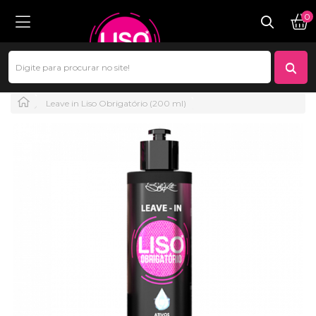
0
Leave in Liso Obrigatório (200 ml)